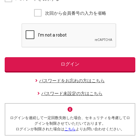
次回から会員番号の入力を省略
パスワードをお忘れの方はこちら
パスワード未設定の方はこちら
ログインを連続して一定回数失敗した場合、セキュリティを考慮してロ
グインを制限させていただいております。
ログインが制限された場合は
こちら
よりお問い合わせください。